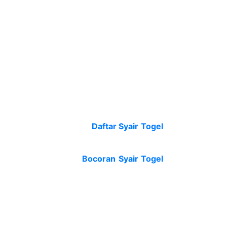
 pemain togel biar lebih mudah untuk
gel karenanya beberapa pemain bisa buka
a sejumlah
Situs Prediksi Syair Togel
yang
 yang sangat akurat.
at dalam memperhitungkan togel terakurat
unyai efek besar untuk pemain togel untuk
g udah teruji dan punya penganutnya.
isan serius atas seperti
Daftar Syair Togel
ang lama dalam lihat
Bocoran Syair Togel
tu dapat ramalan angka yang menghasilkan
yair Sydney
n menggunakan teknik yang mudah. Untuk