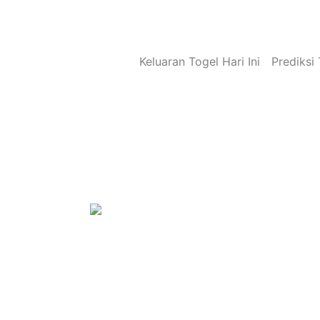
Keluaran Togel Hari Ini
Prediksi
Syair Togel 