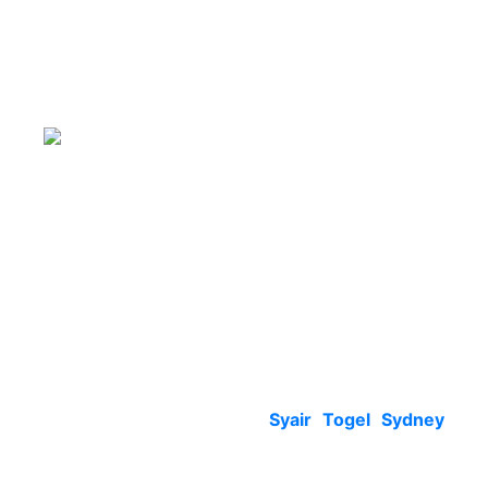
Syair Togel
Sydney │ Prediksi
Syair SDY Hari Ini
Terakurat
Selamat datang di situs
Syair Togel Sydney
HALUTOTO yang akan dengan senang hati
menolong pemain togel biar lebih mudah untuk