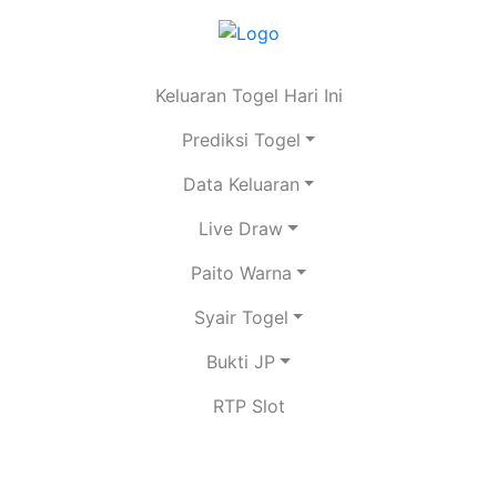
Keluaran Togel Hari Ini
Prediksi Togel
Data Keluaran
Live Draw
Paito Warna
Syair Togel
Bukti JP
RTP Slot