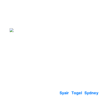
Syair Togel
Sydney │ Prediksi
Syair SDY Hari Ini
Terakurat
Selamat datang di situs
Syair Togel Sydney
HALUTOTO yang akan dengan senang hati
menolong pemain togel biar lebih mudah untuk