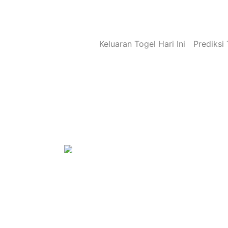
Keluaran Togel Hari Ini
Prediksi
Syair Togel 