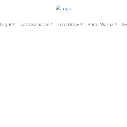
 Togel
Data Keluaran
Live Draw
Paito Warna
Sy
Sydney │ Prediksi Syair
Terakurat