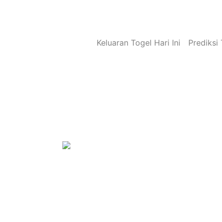
Keluaran Togel Hari Ini
Prediksi
Syair Togel 