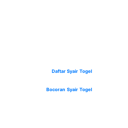
 pemain togel biar lebih mudah untuk
gel karenanya beberapa pemain bisa buka
a sejumlah
Situs Prediksi Syair Togel
yang
 yang sangat akurat.
at dalam memperhitungkan togel terakurat
unyai efek besar untuk pemain togel untuk
g udah teruji dan punya penganutnya.
isan serius atas seperti
Daftar Syair Togel
ang lama dalam lihat
Bocoran Syair Togel
tu dapat ramalan angka yang menghasilkan
yair Sydney
n menggunakan teknik yang mudah. Untuk