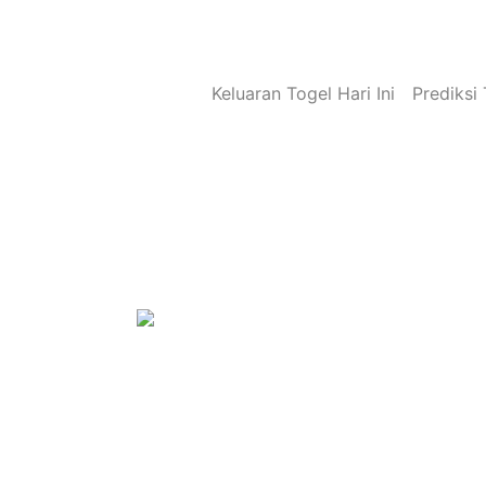
Keluaran Togel Hari Ini
Prediksi
Syair Togel 