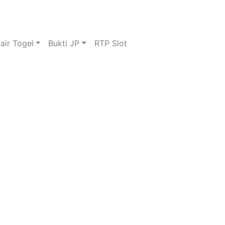
air Togel
Bukti JP
RTP Slot
 SDY Hari Ini