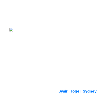
Syair Togel
Sydney │ Prediksi
Syair SDY Hari Ini
Terakurat
Selamat datang di situs
Syair Togel Sydney
HALUTOTO yang akan dengan senang hati
menolong pemain togel biar lebih mudah untuk