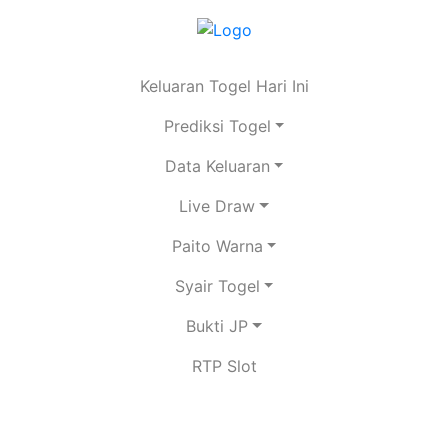
Keluaran Togel Hari Ini
Prediksi Togel
Data Keluaran
Live Draw
Paito Warna
Syair Togel
Bukti JP
RTP Slot