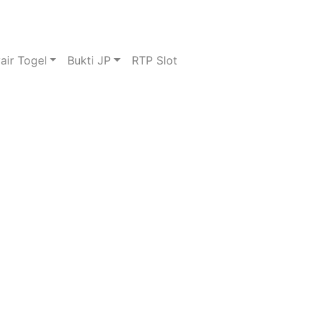
air Togel
Bukti JP
RTP Slot
r SGP Hari Ini