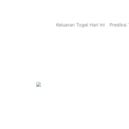
Keluaran Togel Hari Ini
Prediksi
Syair Togel S