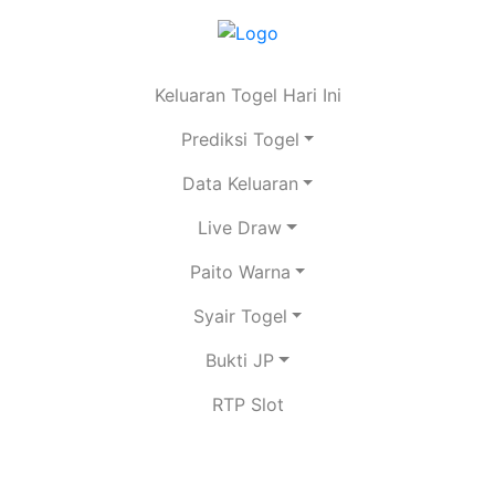
Keluaran Togel Hari Ini
Prediksi Togel
Data Keluaran
Live Draw
Paito Warna
Syair Togel
Bukti JP
RTP Slot