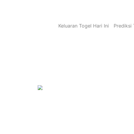
Keluaran Togel Hari Ini
Prediksi
Syair Togel S