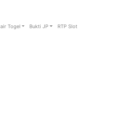
air Togel
Bukti JP
RTP Slot
r SGP Hari Ini