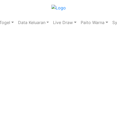
 Togel
Data Keluaran
Live Draw
Paito Warna
Sy
ingapore │ Prediksi Syai
Terakurat