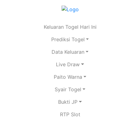
Keluaran Togel Hari Ini
Prediksi Togel
Data Keluaran
Live Draw
Paito Warna
Syair Togel
Bukti JP
RTP Slot