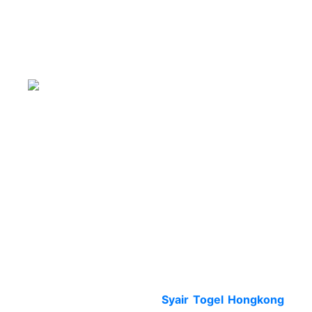
Syair Togel
Hongkong │
Prediksi Syair HK
Hari Ini Terakurat
Selamat datang di situs
Syair Togel Hongkong