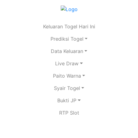
Keluaran Togel Hari Ini
Prediksi Togel
Data Keluaran
Live Draw
Paito Warna
Syair Togel
Bukti JP
RTP Slot