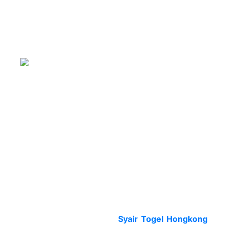
Syair Togel
Hongkong │
Prediksi Syair HK
Hari Ini Terakurat
Selamat datang di situs
Syair Togel Hongkong