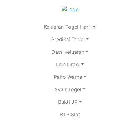
Keluaran Togel Hari Ini
Prediksi Togel
Data Keluaran
Live Draw
Paito Warna
Syair Togel
Bukti JP
RTP Slot