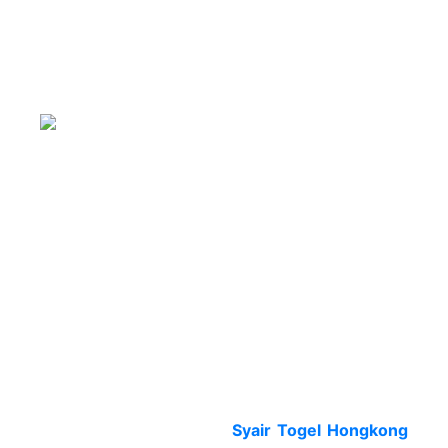
Syair Togel
Hongkong │
Prediksi Syair HK
Hari Ini Terakurat
Selamat datang di situs
Syair Togel Hongkong