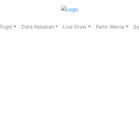
 Togel
Data Keluaran
Live Draw
Paito Warna
Sy
Hongkong │ Prediksi Syai
Terakurat