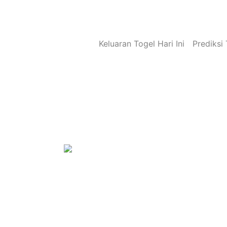
Keluaran Togel Hari Ini
Prediksi
Syair Togel 