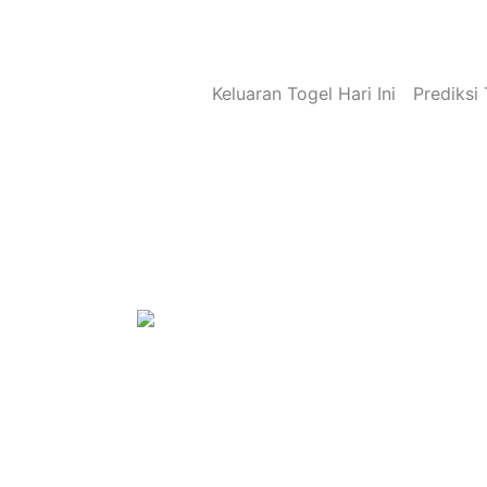
Keluaran Togel Hari Ini
Prediksi
Syair Togel 