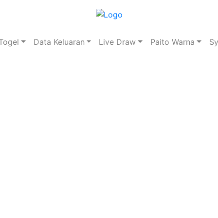
 Togel
Data Keluaran
Live Draw
Paito Warna
Sy
Hongkong │ Prediksi Syai
Terakurat