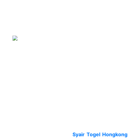
Syair Togel
Hongkong │
Prediksi Syair HK
Hari Ini Terakurat
Selamat datang di situs
Syair Togel Hongkong