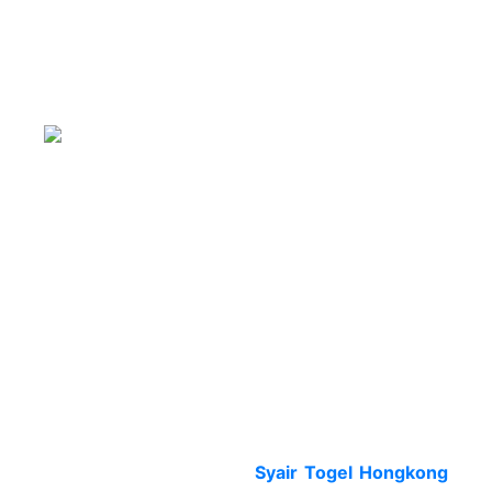
Syair Togel
Hongkong │
Prediksi Syair HK
Hari Ini Terakurat
Selamat datang di situs
Syair Togel Hongkong