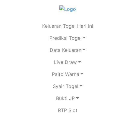
Keluaran Togel Hari Ini
Prediksi Togel
Data Keluaran
Live Draw
Paito Warna
Syair Togel
Bukti JP
RTP Slot