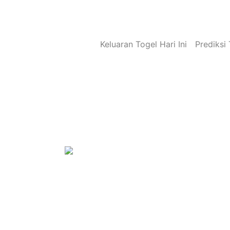
Keluaran Togel Hari Ini
Prediksi
Syair Togel 