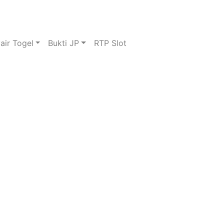
air Togel
Bukti JP
RTP Slot
r HK Hari Ini