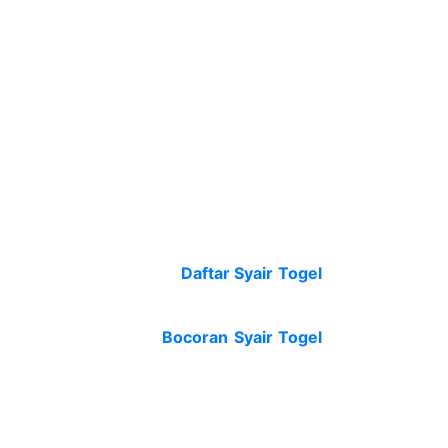
g pemain togel biar lebih mudah untuk
gel karenanya beberapa pemain bisa buka
a sejumlah
Situs Prediksi Syair Togel
yang
 yang sangat akurat.
at dalam memperhitungkan togel terakurat
pat punyai efek besar untuk pemain togel
syair togel yang udah teruji dan punya
isan serius atas seperti
Daftar Syair Togel
ang lama dalam lihat
Bocoran Syair Togel
itu dapat ramalan angka yang menghasilkan
yair Hongkong