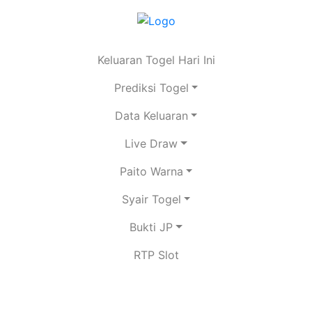
Keluaran Togel Hari Ini
Prediksi Togel
Data Keluaran
Live Draw
Paito Warna
Syair Togel
Bukti JP
RTP Slot