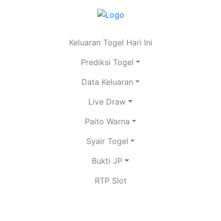
Keluaran Togel Hari Ini
Prediksi Togel
Data Keluaran
Live Draw
Paito Warna
Syair Togel
Bukti JP
RTP Slot