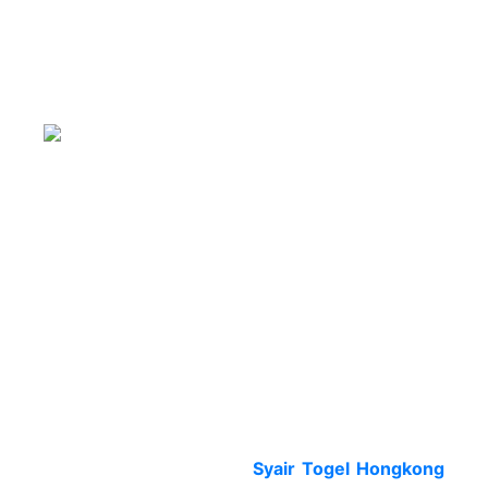
Syair Togel
Hongkong │
Prediksi Syair HK
Hari Ini Terakurat
Selamat datang di situs
Syair Togel Hongkong