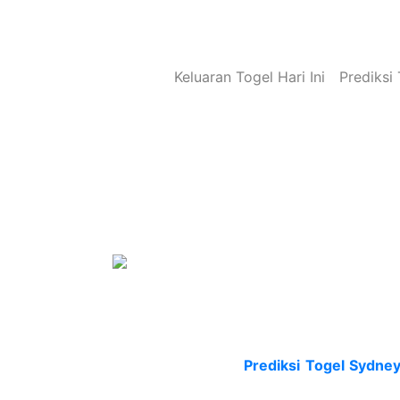
Keluaran Togel Hari Ini
Prediksi
Prediksi Togel 
Selamat datang di
Prediksi Togel Sydne
sampai saat ini sangat senang bermain to