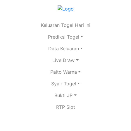
Keluaran Togel Hari Ini
Prediksi Togel
Data Keluaran
Live Draw
Paito Warna
Syair Togel
Bukti JP
RTP Slot