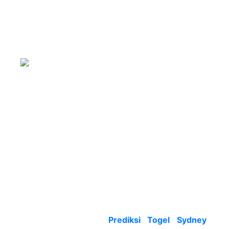
Prediksi Togel
Sydney | Prediksi
SDY Hari Ini
Terakurat
Selamat datang di
Prediksi Togel Sydney
,