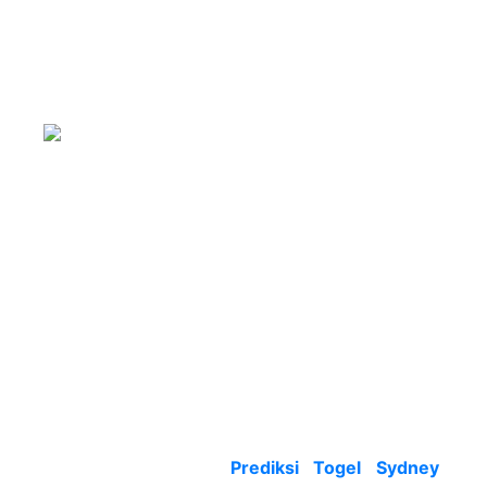
Prediksi Togel
Sydney | Prediksi
SDY Hari Ini
Terakurat
Selamat datang di
Prediksi Togel Sydney
,