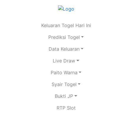
Keluaran Togel Hari Ini
Prediksi Togel
Data Keluaran
Live Draw
Paito Warna
Syair Togel
Bukti JP
RTP Slot