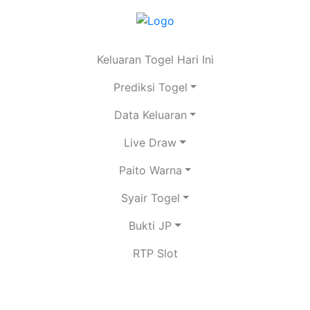
Keluaran Togel Hari Ini
Prediksi Togel
Data Keluaran
Live Draw
Paito Warna
Syair Togel
Bukti JP
RTP Slot