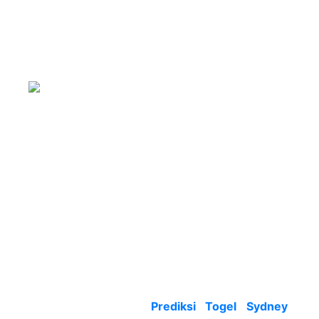
Prediksi Togel
Sydney | Prediksi
SDY Hari Ini
Terakurat
Selamat datang di
Prediksi Togel Sydney
,