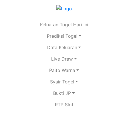
Keluaran Togel Hari Ini
Prediksi Togel
Data Keluaran
Live Draw
Paito Warna
Syair Togel
Bukti JP
RTP Slot