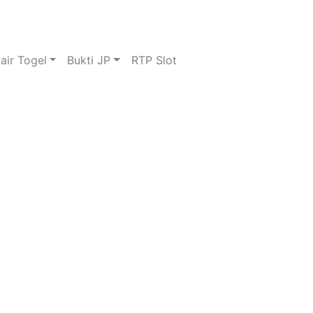
air Togel
Bukti JP
RTP Slot
ri Ini Terakurat
caya yang ada di Indonesia. Buat anda yang
iksi togelkan? di halaman ini anda berada