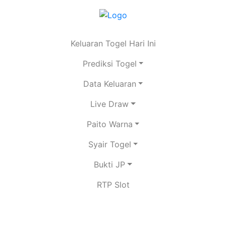
Keluaran Togel Hari Ini
Prediksi Togel
Data Keluaran
Live Draw
Paito Warna
Syair Togel
Bukti JP
RTP Slot