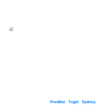
Prediksi Togel
Sydney | Prediksi
SDY Hari Ini
Terakurat
Selamat datang di
Prediksi Togel Sydney
,