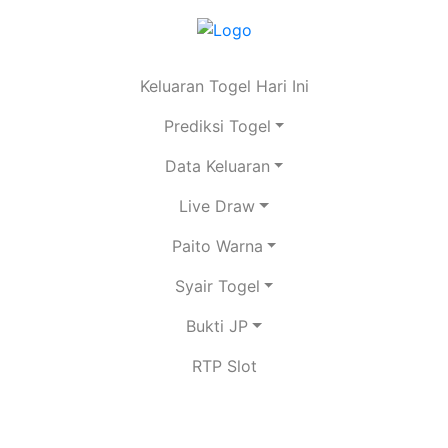
Keluaran Togel Hari Ini
Prediksi Togel
Data Keluaran
Live Draw
Paito Warna
Syair Togel
Bukti JP
RTP Slot