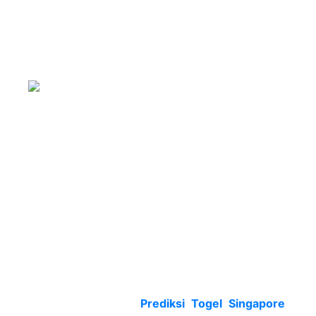
Prediksi Togel
Singapore |
Prediksi SGP Hari
Ini Terakurat
Selamat datang di
Prediksi Togel Singapore
,