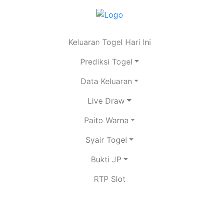
Keluaran Togel Hari Ini
Prediksi Togel
Data Keluaran
Live Draw
Paito Warna
Syair Togel
Bukti JP
RTP Slot