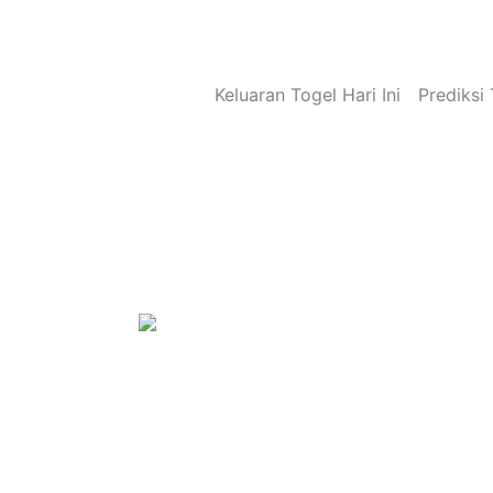
Keluaran Togel Hari Ini
Prediksi
Prediksi Tog