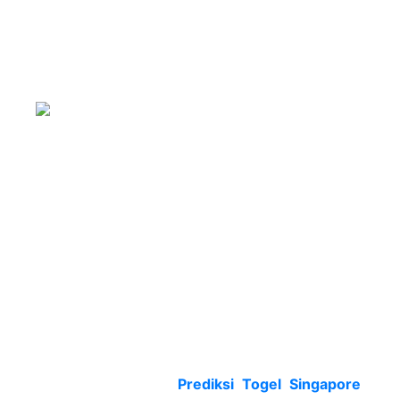
Prediksi Togel
Singapore |
Prediksi SGP Hari
Ini Terakurat
Selamat datang di
Prediksi Togel Singapore
,