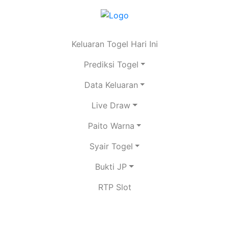
Keluaran Togel Hari Ini
Prediksi Togel
Data Keluaran
Live Draw
Paito Warna
Syair Togel
Bukti JP
RTP Slot