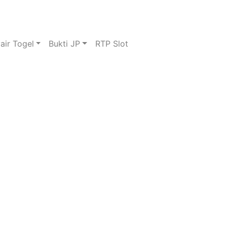
air Togel
Bukti JP
RTP Slot
 SGP Hari Ini