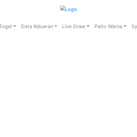
 Togel
Data Keluaran
Live Draw
Paito Warna
Sy
el Singapore | Prediksi
Terakurat