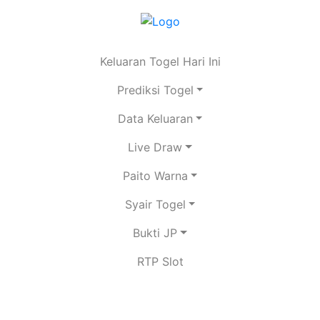
Keluaran Togel Hari Ini
Prediksi Togel
Data Keluaran
Live Draw
Paito Warna
Syair Togel
Bukti JP
RTP Slot