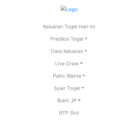
Keluaran Togel Hari Ini
Prediksi Togel
Data Keluaran
Live Draw
Paito Warna
Syair Togel
Bukti JP
RTP Slot