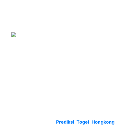
Prediksi Togel
Hongkong |
Prediksi HK Hari
Ini Terakurat
Selamat datang di
Prediksi Togel Hongkong
,