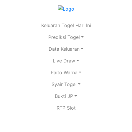
Keluaran Togel Hari Ini
Prediksi Togel
Data Keluaran
Live Draw
Paito Warna
Syair Togel
Bukti JP
RTP Slot