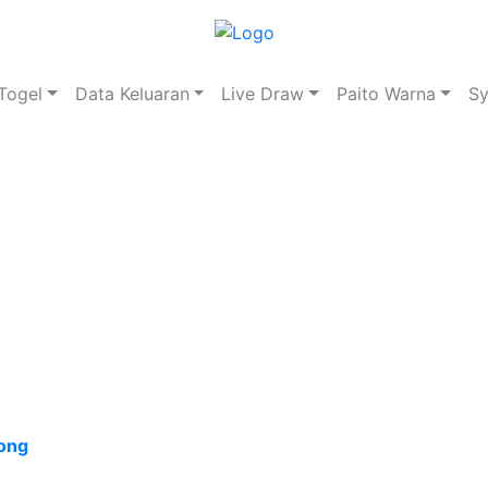
 Togel
Data Keluaran
Live Draw
Paito Warna
Sy
ongkong | Prediksi HK H
ong
, prediksi togel hk, prediksi hongkong terbaik dan te
ain togel online, pastinya anda tahu kalau dengar terkai