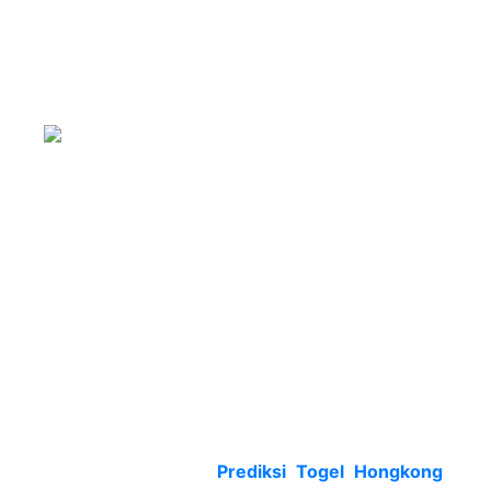
Prediksi Togel
Hongkong |
Prediksi HK Hari
Ini Terakurat
Selamat datang di
Prediksi Togel Hongkong
,