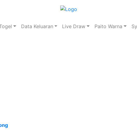
 Togel
Data Keluaran
Live Draw
Paito Warna
Sy
ongkong | Prediksi HK H
ong
, prediksi togel hk, prediksi hongkong terbaik dan te
ain togel online, pastinya anda tahu kalau dengar terkai